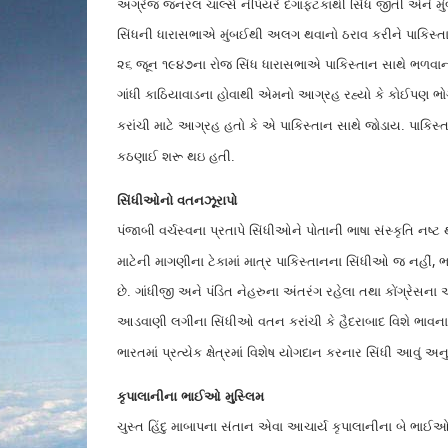
અંગ્રેજ જનરલ ચાર્લ્સ નેપિયરે દગાફટકાથી સિંધ જીતી એને મુંબઈ
સિંધની ધારાસભાએ મુંબઈથી અલગ થવાનો ઠરાવ કરીને પાકિસ્તાન
૨૬ જૂન ૧૯૪૭ના રોજ સિંધ ધારાસભાએ પાકિસ્તાન સાથે ભળવાનો ઠરાવ
ગાંધી કાઠિયાવાડના હોવાથી એમનો આગ્રહ રહ્યો કે કોઈપણ ભોગ
કરાંચી માટે આગ્રહ હતો કે એ પાકિસ્તાન સાથે જોડાય. પાકિસ્તા
કઠણાઈ શરૂ થઇ હતી.
સિંધીઓનો વતનઝૂરાપો
પંજાબી વર્ચસ્વના પ્રતાપે સિંધીઓને પોતાની ભાષા સંસ્કૃતિ ન
,
માટેની માગણીના ટેકામાં માત્ર પાકિસ્તાનના સિંધીઓ જ નહીં
ભ
છે. ગાંધીજી અને પંડિત નેહરુના અંતરંગ રહેલા તથા કોંગ્રેસન
આડવાણી લગીના સિંધીઓ વતન કરાંચી કે હૈદરાબાદ વિશે ભાવના
ભારતમાં પ્રત્યેક ક્ષેત્રમાં વિશેષ યોગદાન કરનાર સિંધી આવું અનુ
કૃપાલાનીના ભાઈઓ મુસ્લિમ
ચુસ્ત હિંદુ માબાપના સંતાન એવા આચાર્ય કૃપાલાનીના બે ભ