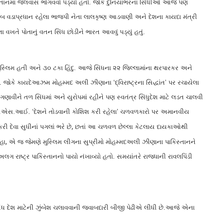
કિસ્તાનમાં જેલવાસ ભોગવવો પડ્યો હતો. જોકે દુનિયાભરના સિંધીઓ આજે પણ
નાયબ વડાપ્રધાન રહેલા ભાજપી નેતા લાલકૃષ્ણ આડવાણી અને દેશના કાયદા મંત્રી
ે પોતાનું વતન સિંધ છોડીને ભારત આવવું પડ્યું હતું.
મુસ્લિમ હતી અને ૩૦ ટકા હિંદુ. આજે સિંધના ૨૨ જિલ્લામાંના થરપારકર અને
જોકે કાયદેઆઝમ મોહમ્મદ અલી ઝીણાના ‘દ્વિરાષ્ટ્રના સિદ્ધાંત’ પર રચાયેલા
ણાવીને તળ સિંધમાં અને યુરોપમાં રહીને પણ સ્વતંત્ર સિંધુદેશ માટે લડત ચાલવી
ા આઈ.એસ.આઈ. ‘દેશને તોડવાની કોશિશ કરી રહેલા’ ચળવળકારો પર અમાનવીય
,
 દેવા સુધીનાં પગલાં ભરે છે
છતાં આ ચળવળ છેલ્લા કેટલાય દાયકાઓથી
,
હા
એ જ જેમણે મુસ્લિમ લીગના સુપ્રીમો મોહમ્મદઅલી ઝીણાના પાકિસ્તાનને
લગ રાષ્ટ્ર પાકિસ્તાનનો પાયો નંખાવ્યો હતો. સમયાંતરે રાજધાની રાવલપિંડી
ંધ દેશ માટેની ઝુંબેશ ચલાવવાની જવાબદારી બીજી પેઢીએ લીધી છે.આજે એના