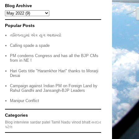
Blog Archive
Popular Posts
તમિળનાડુમાં એક યુગ આથમ્યો
Calling spade a spade
PM condems Congress and has all the BJP CMs
from in NE !
Hari Gets title "Haramkhor Hari" thanks to Morarji
Desai
Campaign against Indian PM on Foreign Land by
Rahul Gandhi and Jansangh-BJP Leaders
Manipur Conflict
Categories
Blog
interview
sardar patel
Tamil Nadu
vinod bhatt
સરદાર
પટેલ