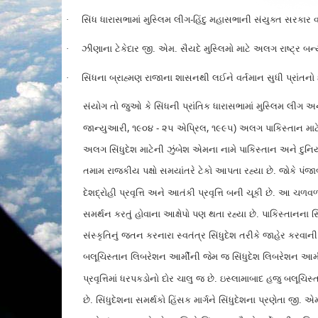
·
સિંધ ધારાસભામાં મુસ્લિમ લીગ-હિંદુ મહાસભાની સંયુક્ત સરકાર
·
ઝીણાના ટેકેદાર જી. એમ. સૈયદે મુસ્લિમો માટે અલગ રાષ્ટ્ર બન્
·
સિંધના બ્રાહ્મણ રાજાના શાસનથી લઈને વર્તમાન સુધી પ્રાંત
સંયોગ તો જુઓ કે સિંધની પ્રાંતિક ધારાસભામાં મુસ્લિમ લીગ અ
,
,
જાન્યુઆરી
૧૯૦૪ - ૨૫ એપ્રિલ
૧૯૯૫) અલગ પાકિસ્તાન માટે 
અલગ સિંધુદેશ માટેની ઝુંબેશ એમના નામે પાકિસ્તાન અને દુનિ
તમામ રાજકીય પક્ષો સમયાંતરે ટેકો આપતા રહ્યા છે. જોકે પંજ
દેશદ્રોહી પ્રવૃત્તિ અને આતંકી પ્રવૃત્તિ બની ચૂકી છે. આ ચળવળ
સમર્થન કરતું હોવાના આક્ષેપો પણ થતા રહ્યા છે. પાકિસ્તાનના
સંસ્કૃતિનું જતન કરનારા સ્વતંત્ર સિંધુદેશ તરીકે જાહેર કરવાન
બલૂચિસ્તાન લિબરેશન આર્મીની જેમ જ સિંધુદેશ લિબરેશન આર
પ્રવૃત્તિમાં ધરપકડોનો દોર ચાલુ જ છે. ઇસ્લામાબાદ હજુ બલૂચિ
છે. સિંધુદેશના સમર્થકો હિંસક માર્ગને સિંધુદેશના પ્રણેતા જી. 