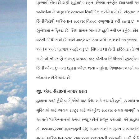
પ્રભાવી નેતા છે શફી મુહંમદ બરફત. છેલ્લા ત્રણેક દાયકાથી અ
જર્મનીમાં કે અફઘાનિસ્તાનમાં નિર્વાસિત તરીકે વસે છે. સંયુક્ત 
સિંધીવિરોધી પાકિસ્તાન સરકાર વિરુદ્ધ રજૂઆતો કરી રહ્યા છે
ઝુંબેશમાં સક્રિય છે. સિંધ ધારાસભાના ડેપ્યુટી સ્પીકર રહેલા સૈ
વસ્તી સિંધીભાષી છે અને માત્ર ૨૧ ટકા પાકિસ્તાનની રાષ્ટ્રભાષ
આતંક અને પ્રભાવ અહીં વધુ છે. સિંધના લોકોની ફરિયાદ તો એ છ
,
રાખે એ તો જાણે સમજી શકાય
પણ પોતીકા સિંધીભાષી ઝુલ્ફીકા
સિંધીઓના દુઃખના દહાડા ઓછા થયા નહોતા. વિભાજન વખતે 
ભોમકા તરીકે થાય છે.
જી. એમ. સૈયદનો નાપાક ઠરાવ
હાથનાં કર્યાં હૈયે વાગે એવો ઘાટ સિંધ માટે રચાયો હતો. ૩ મા
મુસ્લિમો માટે અલગ રાષ્ટ્ર માટે અંગ્રેજ સરકાર સમક્ષ માગણી 
આપતો ‘પાકિસ્તાનનો ઠરાવ’ રજૂ કરીને મંજૂર કરાવ્યો. એ મહ
ડૉ. શ્યામાપ્રસાદ મુકરજીની હિંદુ મહાસભાની સંયુક્ત સરકાર સિં
ગૃહમાં પાકિસ્તાન ઠરાવ રજૂ કરવા અધ્યક્ષની અનુમતિ માગી કે 