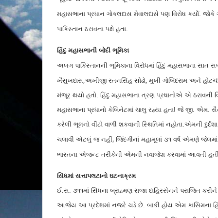
મહાસભાના પ્રધાન ગોકલદાસ મેવાલદાસે પણ વિરોધ કર્યો. જોકે 
પાકિસ્તાન ઠરાવના પક્ષે હતા.
હિંદુ મહાસભાની બોદી ભૂમિકા
અલગ પાકિસ્તાનની ભૂમિકાના વિરોધમાં હિંદુ મહાસભાના સાત સભ
,
,
ખૈસુખદાસ
અખીજી રતનસિંહ સોઢો
મુખી ગોબિંદરામ અને હોટચં
મંજૂર થયો હતો. હિંદુ મહાસભાના ત્રણ પ્રધાનોએ એ ઠરાવની વિરુ
મહાસભાના પ્રધાનો કેબિનેટમાં ચાલુ રહ્યા હતા! જે જી. એમ. 
કરેલી ભૂલનો વીંટો વાળી શકવાની સ્થિતિમાં નહોતા.એમની દુર
,
ચલાવી એટલું જ નહીં
જિંદગીનાં મહામૂલાં ૩૧ વર્ષ એમણે જેલમાં
ભારતના એજન્ટ તરીકેની એમની નવાજેશ કરવામાં આવતી હતી 
સિંધમાં સત્તાપલટાનો ઘટનાક્રમ
ઈ.સ. ૭૧૧માં સિંધના બ્રાહ્મણ રાજા દાહિરસેનને પરાજિત કરીને 
આજેય આ પ્રદેશમાં નજરે ચડે છે. બાકી હોય એમ કાસિમના હિંદુ 