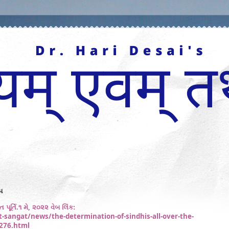
પ
,
ૂર્તિ.૧ મે
૨૦૨૨ વેબ લિંક:
sangat/news/the-determination-of-sindhis-all-over-the-
6276.html