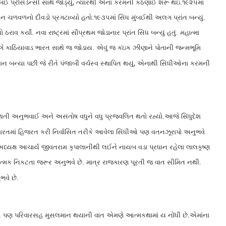
,
 પ્રેસિડેન્સી સાથે જોડ્યું
ત્યારથી એના કરમની કઠણાઈ શરૂ થઇ.૧૯૨૫માં
 ચળવળનો દીવડો પ્રગટાવ્યો હતો.૧૯૩૫માં સિંધ મુંબઈથી અલગ પ્રાંત બન્યું.
 કર્યો. નવા રાષ્ટ્રમાં સૌપ્રથમ જોડાનાર પ્રાંત સિંધ બન્યું હતું. મહાત્મા
ે કાઠિયાવાડ ભારત સાથે જ જોડાય. એવું જ કંઇક ઝીણાને પોતાની જન્મભૂમિ
,
ન બન્યા પછી જે રીતે પંજાબી વર્ચસ્વ સ્થાપિત થયું
એનાથી સિંધીઓના કરમની
ષ્ટ થતી અનુભવાઈ અને અસંતોષ વધુને વધુ પ્રજ્વલિત થતો રહ્યો.આજે સિંધુદેશ
ારતમાં હિજરત કરી નિર્વાસિત તરીકે આવેલા સિંધીઓ પણ વતનઝૂરાપો અનુભવે
ા અધ્યક્ષ આચાર્ય જીવતરામ કૃપાલાનીથી લઈને નાયબ વડા પ્રધાન રહેલા લાલકૃષ્ણ
ત્મક નિકટતા જરૂર અનુભવે છે. માત્ર રાજકારણ પૂરતી જ વાત સીમિત નથી.
ભવે છે.
ાઈઓ પણ પરિવારસહ મુસલમાન થયાની વાત એમણે આત્મકથામાં ય નોંધી છે.એમાંના