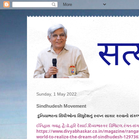
Sunday, 1 May 2022
Sindhudesh Movement
દુનિયાભરના સિંધીઓના સિંધુદેશનું સ્વપ્ન સાકાર કરવાનો સંકલ્
ઈતિહાસ ગવાહ હૈ:ડૉ.હરિ દેસાઈ.દિવ્યભાસ્કર ડિજિટલ.રંગત-સંગત પ
https://www.divyabhaskar.co.in/magazine/rangat-
world-to-realize-the-dream-of-sindhudesh-12973