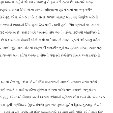
જ્ઞાતવાસમાં રહીને એ આ ચળવળનું નેતૃત્વ કરી રહ્યા છે. અત્યારે બરફત
રાષ્ટ્રસંઘ સમક્ષ સિંધીઓના માનવ અધિકારના મુદ્દે પોતાનો પક્ષ રજૂ કરીને
. જોકે જી. એમ. સૈયદના પૌત્ર સૈયદ જલાલ મહમૂદ શાહ પણ સિંધુદેશ માટેની
યદ જલાલે ૨૦૦૬માં સિંધ યુનાઈટેડ પાર્ટી સ્થાપી હતી. સિંધ પ્રાંતમાં ૫૯.૭ ટકા
ા ઉર્દૂ બોલનાર છે. ૧૯૪૭ પછી ભારતથી સિંધ આવી વસેલા ઉર્દૂભાષી મોહાજિરોનો
ે કે લશ્કરના પંજાબી લોકો કે પંજાબી શાસકો તેમના પ્રત્યે ઓરમાયું વર્તન
,
ર અલી ભુટ્ટો અને એમનાં શાહજાદી બેનઝીર ભુટ્ટો વડાંપ્રધાન બન્યાં
ત્યારે પણ
પણ લગભગ શાંત રહેલા આજના સિંધની ગણતરી રોજેરોજ હિંસક અથડામણોની
ર્ચ ૧૯૪૩ના રોજ જી. એમ. સૈયદે સિંધ ધારાસભામાં ખાનગી સભ્યના ઠરાવ તરીકે
0
કરતો એટલે કે માર્ચ ૧૯૪
ના મુસ્લિમ લીગના પાકિસ્તાન ઠરાવને અનુમોદન
ાપાપ હતું. એ વખતે સિંધમાં કાયદેઆઝમ ઝીણાની મુસ્લિમ લીગ અને વીર સાવરકર-
ધમાં હતી. પ્રીમિયર (મુખ્યમંત્રી) હતા સર ગુલામ હુસૈન હિદાયતુલ્લાહ. સૈયદે
નિહચલદાસ સી. વઝીરાની (હિંદુ મહાસભા)એ એ સામે વાંધો લીધો. એ વેળાના હિંદુ