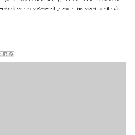
રએસએસની કલ્પનાના અખંડભારતની પુનઃસ્થાપના સાવ અશક્ય લાગતી નથી.