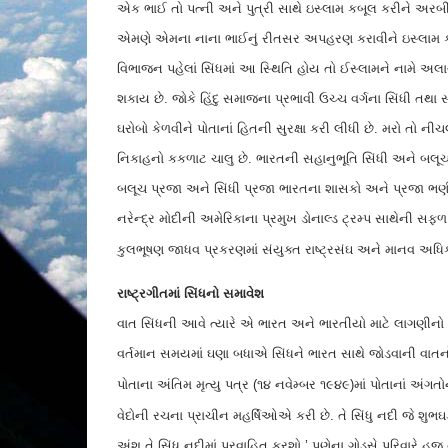
એક ભાઈ તો પત્ની અને પુત્રી સાથે ઇસ્લામ કબૂલ કરીને અરબી
એમણે એમના નાના ભાઈનું રીતસર અપહરણ કરાવીને ઇસ્લામ કબૂલ
વિભાજન પહેલાં સિંધમાં આ સ્થિતિ હોય તો ઈસ્લામને નામે અલાય
શકાય છે. જોકે હિંદુ સમાજના પ્રભાવી ઉચ્ચ વર્ગના સિંધી ત
ઘરોબો કેળવીને પોતાનાં હિતની સુરક્ષા કરી લીધી છે. મરો ત
નિકાહનો કકળાટ ચાલુ છે. ભારતની સહાનુભૂતિ સિંધી અને બલૂ
બલૂચ પ્રજા અને સિંધી પ્રજા ભારતના શાસકો અને પ્રજા ભણી 
નરેન્દ્ર મોદીની અમેરિકાના પ્રમુખ ડોનાલ્ડ ટ્રમ્પ સાથેની સ
કુલભૂષણ જાધવ પ્રકરણમાં સંયુક્ત રાષ્ટ્રસંઘ અને માનવ અ
રાષ્ટ્રગીતમાં સિંધનો સમાવેશ
વાત સિંધની આવે ત્યારે એ ભારત અને ભારતીયો માટે લાગણીનો મુ
વર્તમાન સમયમાં ઘણા બધાએ સિંધને ભારત સાથે જોડવાની વાતનો આ
પોતાના અંતિમ મૃત્યુ પત્ર (૧૪ નવેમ્બર ૧૯૪૯)માં પોતાનાં અંગતો
વેદોની રચના પ્રાચીન મહર્ષિઓએ કરી છે. તે સિંધુ નદી જે શુ
અંશ તે સિંધુ નદીમાં પ્રવાહિત કરશો.’ પૂણેના ગોડસે પરિવારે હજ