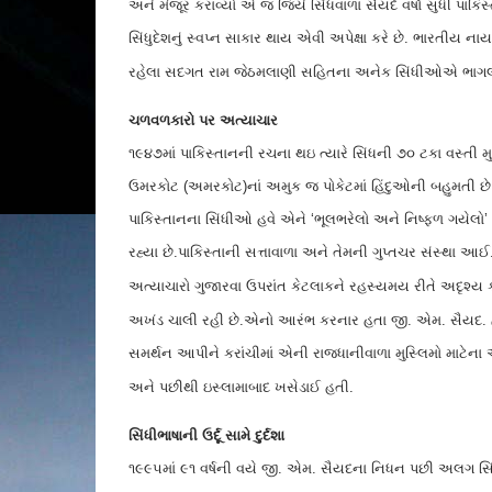
અને મંજૂર કરાવ્યો એ જ જિયે સિંધવાળા સૈયદે વર્ષો સુધી પા
સિંધુદેશનું સ્વપ્ન સાકાર થાય એવી અપેક્ષા કરે છે. ભારતીય 
રહેલા સદગત રામ જેઠમલાણી સહિતના અનેક સિંધીઓએ ભાગલા વખત
ચળવળકારો પર અત્યાચાર
૧૯૪૭માં પાકિસ્તાનની રચના થઇ ત્યારે સિંધની ૭૦ ટકા વસ્તી 
ઉમરકોટ (અમરકોટ)નાં અમુક જ પોકેટમાં હિંદુઓની બહુમતી છે. 
પાકિસ્તાનના સિંધીઓ હવે એને ‘ભૂલભરેલો અને નિષ્ફળ ગયેલો’ ગ
રહ્યા છે.પાકિસ્તાની સત્તાવાળા અને તેમની ગુપ્તચર સંસ્થ
અત્યાચારો ગુજારવા ઉપરાંત કેટલાકને રહસ્યમય રીતે અદૃશ્ય કરી
અખંડ ચાલી રહી છે.એનો આરંભ કરનાર હતા જી. એમ. સૈયદ. 
સમર્થન આપીને કરાંચીમાં એની રાજધાનીવાળા મુસ્લિમો માટેના અ
અને પછીથી ઇસ્લામાબાદ ખસેડાઈ હતી.
સિંધીભાષાની ઉર્દૂ સામે દુર્દશા
૧૯૯૫માં ૯૧ વર્ષની વયે જી. એમ. સૈયદના નિધન પછી અલગ સિ