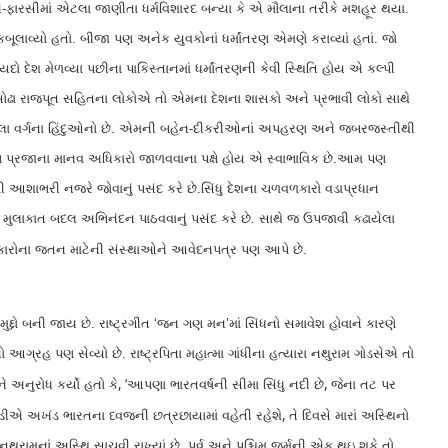
-ફારસીમાં એટલા જાણીતા ધર્મવિશારદ બન્યા કે એ મૌલાના તરીકે મશહૂર થયા.
ાવ્યો હતો. બીજા પણ અનેક યુવકોનાં ધર્માંતરણ એમણે કરાવ્યાં હતાં. જો
દો દેશ મેળવ્યા પછીના પાકિસ્તાનમાં ધર્માંતરણની કેવી સ્થિતિ હોય એ કલ્પી
થા સોઢા રાજપૂત સહિતના લોકોએ તો એમના દેશના શાસકો અને પ્રભાવી લોકો સાથે
ો નીચલા વર્ગના હિંદુઓનો છે. એમની બહેન-દીકરીઓનાં અપહરણ અને જબરજસ્તીથી
ચ પ્રજાના માનવ અધિકારો જાળવવાના પક્ષે હોય એ સ્વાભાવિક છે.આમ પણ
આશાભરી નજરે જોવાનું પસંદ કરે છે.સિંધુ દેશના ચળવળકારો વડાપ્રધાન
ફળ મુલાકાત બદલ અભિનંદન પાઠવવાનું પસંદ કરે છે. સાથે જ ઉપજાવી કઢાયેલા
ધિકારોના જતન માટેની સંસ્થાઓને આવેદનપત્ર પણ આપે છે.
દ્દો બની જાય છે. રાષ્ટ્રગીત ‘જન ગણ મન’માં સિંધનો સમાવેશ હોવાને કારણે
ગ્રહ પણ સેવ્યો છે. રાષ્ટ્રપિતા મહાત્મા ગાંધીના હત્યારા નથુરામ ગોડસેએ તો
, ‘
,
ને અનુરોધ કર્યો હતો કે
આપણા ભારતવર્ષની સીમા સિંધુ નદી છે
જેના તટ પર
,
ભઘડીએ અખંડ ભારતના ધ્વજની છત્રછાયામાં વહેતી રહેશે
તે દિવસે મારાં અસ્થિનો
ુ નથુરામનાં અસ્થિ સાચવી રાખ્યાં છે. પૂર્વ અને પશ્ચિમ જર્મની એક થઇ શકે તો