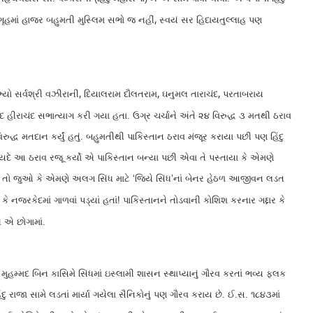
,
ગૃહમાં હાજર બહુમતી મુસ્લિમ સભો જ નહીં
સ્વયં સર હિદાયતુલ્લાહ પણ
,
,
,
્યો સર્વશ્રી વઝીરાની
દિયાલરામ દૌલતરામ
ઘનુમલ તારાચંદ
પરતાબરાય
દ હીરાચંદ સભાત્યાગ કરી ગયા હતા. ઉગ્ર ચર્ચાને અંતે ૨૪ વિરુદ્ધ ૩ મતથી ઠરાવ
દ્ધ મતદાન કર્યું હતું. બહુમતીથી પાકિસ્તાન ઠરાવ મંજૂર કરાયા પછી પણ હિંદુ
સૈયદે આ ઠરાવ રજૂ કર્યો એ પાકિસ્તાન બન્યા પછી એવા તે પસ્તાયા કે એમણે
્દશા તો જુઓ કે એમણે અલગ સિંધ માટે ‘જિયે સિંધ’નાં બેનર હેઠળ આજીવન લડત
 કે નજરકેદમાં ગાળવાં પડ્યાં હતાં! પાકિસ્તાનને તોડવાની કોશિશ કરનાર ગદ્દાર કે
એ છોગામાં.
મુહમ્મદ બિન કાસિમે સિંધમાં ઇસ્લામી શાસન સ્થાપ્યાનું ગૌરવ કરતાં ભવ્ય ફલક
રાજા સામે લડતાં માર્યા ગયેલા સૈનિકોનું પણ ગૌરવ કરાય છે. ઈ.સ. ૧૮૪૩માં