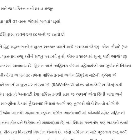
 વખતે જ પાકિસ્તાનનો ઠરાવ મંજૂર
યા પછી ૩૧ વરસ જેલમાં ગાળવાં પડ્યાં
નો ઈતિહાસ કાયમ દગાફટકાનો જ રહ્યો છે
ને હિંદુ મહાસભાની સંયુક્ત સરકાર વખતે માર્ચ ૧૯૪૩માં જે જી. એમ. સૈયદે (૧૭
,
પ્રસ્તાવ રજૂ કરીને મંજૂર કરાવ્યો હતો
એમના ૧૯૯૫માં મૃત્યુ પછી આજે પણ
યાભરમાં ચલાવાય છે. હિંસક અને અહિંસક બેઉમાં વહેંચાયેલી આ ઝુંબેશને સિંધના
ાબીઓના અખત્યાર તળેના પાકિસ્તાનમાં અલગ સિંધુદેશ માટેની ઝુંબેશ એ
RAW=
ને ભારતીય ગુપ્તચર સંસ્થા ‘રૉ’ (
રિસર્ચ એન્ડ એનાલિસિસ વિંગ) થકી
 સિંધ પ્રાંતને ‘બનાવટી દેશ પાકિસ્તાનથી સાવ જ અલગ’ એવા સિંધી ભાષા અને
ી માગણીના ટેકામાં હૈદરાબાદ-સિંધમાં આજે પણ હજારો લોકો દેખાવો યોજે છે.
્મી જેવા આતંકી ગણાવાતા જૂથના કથિત આતંકવાદીઓ બોમ્બવિસ્ફોટ સહિતની
,
સ્તાનના કોકડાને ઉકેલવાની મથામણમાં છે
ત્યાં સિંધમાં અસંતોષ પણ ભડકતો રહ્યો
એમ. સૈયદના વિચારથી વિપરીત લેખાવે છે. જેણે પાકિસ્તાન માટે પ્રસ્તાવ રજૂ કર્યો