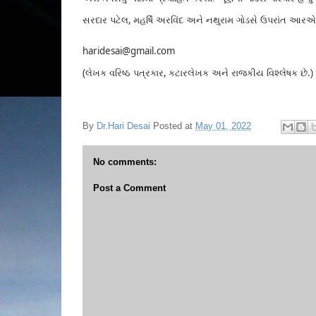
,
સરદાર પટેલ
મહર્ષિ અરવિંદ અને નથુરામ ગોડસે ઉપરાંત આ
haridesai@gmail.com
(
,
.
લેખક વરિષ્ઠ પત્રકાર
કટારલેખક અને રાજકીય વિશ્લેષક છે
)
By
Dr.Hari Desai
Posted at
May 01, 2022
No comments:
Post a Comment